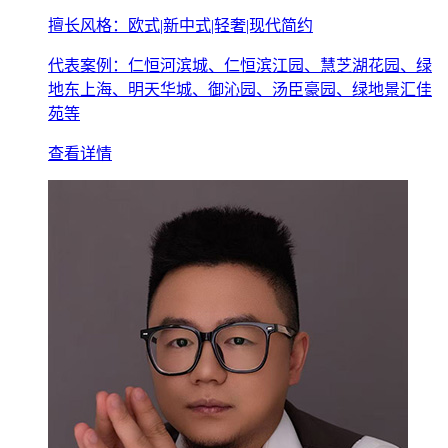
擅长风格：欧式|新中式|轻奢|现代简约
代表案例：仁恒河滨城、仁恒滨江园、慧芝湖花园、绿
地东上海、明天华城、御沁园、汤臣豪园、绿地景汇佳
苑等
查看详情