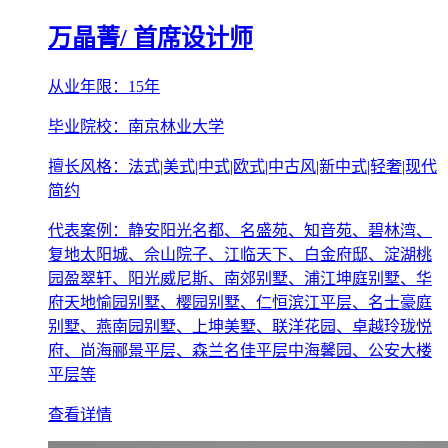
万晶菁
/ 首席设计师
从业年限：15年
毕业院校：南京林业大学
擅长风格：法式|美式|中式|欧式|中古风|新中式|轻奢|现代
简约
代表案例：静安阳光名都、名盛苑、知音苑、碧林湾、
复地太阳城、佘山院子、江临天下、白金府邸、淀湖桃
园盈翠轩、阳光威尼斯、南郊别墅、浦江坤庭别墅、华
府天地愉园别墅、樱园别墅、仁恒滨江平层、名士豪庭
别墅、燕南园别墅、上坤美墅、联洋花园、卓越玲珑悦
府、尚海郦景平层、森兰名佳平层中海馨园、公安大楼
平层等
查看详情