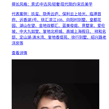
擅长风格：意式|中古风|轻奢|现代简约|宋氏美学
代表案例：玖玺、隐秀云庐、保利云上拾光、临港首
府、远香湖3号、徐汇滨江108、向阳村别墅、皇都花
园、湖山在望、金地双都汇、蓝美俊庭、意墅家、爱伦
坡、中大九如堂、复地北桥城、高城上海假日、 祥和名
邸、定山湖-清水湾、复地香堤苑、徐行别墅、绍兴路老
洋房等
查看详情