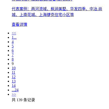
代表案例：两河流域、枫涧美墅、华发四季、中冶.尚
城、上南花城、上海捷克住宅小区等
查看详情
<<
1...
4
5
6
7
8
9
10
11
12
13
14
...24
>>
共 139 条记录