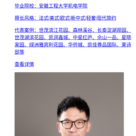
毕业院校：安徽工程大学机电学院
擅长风格：法式|美式|欧式|新中式|轻奢|现代简约
代表案例：世茂滨江花园、森林溪谷、长泰淀湖观园、
世茂湖滨花园、凯润鑫城、中星红庐、佘山一品、星晓
家园、绿洲雅宾利花园、华侨城、凯佳尊品国际、莱诗
邸等
查看详情